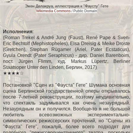
Эжен Делакруа, иллюстрация к "Фаусту" Гете
Wikimedia Сommons
/ Public Domain
Исполнения
:
(Roman Trekel & André Jung (Faust), René Pape & Sven-
Eric Bechtolf (Mephistopheles), Elsa Dreisig & Meike Droste
(Gretchen), Stephan Rügamer (Ariel, Pater Ecstaticus),
Gyula Orendt (Pater Seraphicus) - дир. Daniel Barenboim,
пост. Jürgen Flimm, худ. Markus Lüpertz, Berliner
Staatsoper Unter den Linden, Берлин, 2017)
★★★★
☆
Постановкой "Сцен из "Фауста" Гете" Шумана основная
сцена Берлинской государственной оперы открывалось
после 7-летней реконструкции, поэтому неудивительно,
что спектакль задумывался как очень незаурядный.
Незаурядным он и получился. Вообще-то я не большой
любитель всевозможных экспериментально-
символических режиссерских прочтений, но "Сцены из
"Фауста" Гете", пожалуй, более всего подходят для
подобного "режиссероцентричного" театра, поскольку