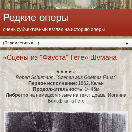
Редкие оперы
очень субъективный взгляд на историю оперы
▼
«Сцены из "Фауста" Гете» Шумана
★★★★☆
Robert Schumann, "Szenen aus Goethes Faust"
Первое исполнение
: 1862, Кельн
Продолжительность
: 1ч 45м
Либретто
на немецком языке на текст драмы Иоганна
Вольфганга Гете