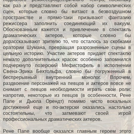
как раз и представляют собой набор символических
сцен, которые словно бы витают в безвоздушном
пространстве и прямо-таки призывают фантазию
режиссера заполнить соединяющий их вакуум.
Обоснованным кажется и привлечение в спектакль
драматических актеров, которые словно бы
дорассказывают зрителю то, что осталось за скобками
оратории Шумана, превращая разрозненные сцены в
цельную историю. Участие актеров придает спектаклю
немало дополнительных красок: особенно запомнился
подчеркнуто позерский Мефистофель в исполнении
Свена-Эрика Бехтольфа, словно бы погруженный в
беспрерывный внутренний монолог. Впрочем,
раздвоение персонажей на певцов и актеров вовсе не
снимает с певцов необходимости играть свои роли:
напротив, некоторые из певцов (в особенности, Рене
Папе и Дьюла Орендт) помимо чисто вокальных
достижений еще и по-актерски оказались настолько
состоятельны, что затмевают своей игрой
профессиональных драматических актеров.
Рене Папе вообще оказался главным героем этого