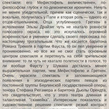
спектакля: его Мефистофель величественен, по-
философски глубок и по-демонически ироничен. Ничуть
не менее убедительной, причем как сценически, так и
вокально, получилась у Папе и вторая роль — одного из
отцов-отшельников, Отца углубленного. Гретхен в
исполнении Эльзы Драйзиг чуть не хватало ровности
голосового окраса, но это искупалось огромной
искренностью и умением сделать своего персонажа по-
настоящему трогательным. Что же касается баритона
Романа Трекеля в партии Фауста, то он пел уверенно и
проникновенно, но все же не смог стать основным
центром спектакля и перетянуть на себя зрительское
внимание: то ли чуть не хватало полетности в голосе, то
ли вообще Фаусту у Шумана досталась менее
выразительная партия, чем Мефистофелю и Гретхен.
Очень украсили спектакль и запоминающиеся
появления в эпизодических партиях певцов из
постоянной труппы Берлинской государственной оперы,
тенора Стефана Рюгамера и баритона Дьюлы Орендта,
что свидетельствует, что у этого театра длинная и
талантливая "скамейка". Интересным показалось и
художественное решение спектакля: резкий контраст