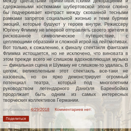
между цветастыми примитивистскими декорациями и
сдержанными костюмами шубертовской эпохи словно
бы подчеркивает контраст между скованной тесными
рамками запретов социальной жизнью и теми бурями
эмоций, которые бушуют у героев внутри. Режиссеру
Юргену Флимму не впервой отправлять своего зрителя в
рискованное символическое путешествие, с
цепляющими образами и сложной игрой на лейтмотивах.
Вот только, к сожалению, к финалу спектакля фантазия
Флимма истощается, но не исключено, что виновата в
этом прежде всего не слишком вдохновляющая музыка
— финальная сцена и Шуману не слишком-то удалась. В
целом, великолепным этот спектакль все-таки не
назовешь, но он ярко демонстрирует огромный
потенциал театра, который под многолетним
руководством легендарного Даниэля Баренбойма
продолжает быть одним из самых интересных
творческих коллективов Германии.
опубликовано
4/29/2018
Комментариев нет:
Поделиться