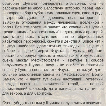
оратория Шумана подчеркнута отрывочна, она не
рассказывает никакую целостную историю, перед нами
— скорее набор глубоко символичных сцен, своего рода
внутренний духовный дневник, цель которого —
выяснить отношения между человеком, вселенной и
богом. Все это вовсе не значит, что сочинение Шумана
грешит такими "классическими" недостатками ораторий,
как статичность, отсутствие внятно обрисованных
характеров персонажей, сюжета и действия. Вовсе нет, и
в двух наиболее драматичных эпизодах — сцене в
соборе и сцене смерти Фауста — музыка обретает
поистине оперную яркость и мощь, так что жутковатая
сцена между Мефистофелем и Гретхен в соборе
получилась у Шумана ничуть не слабее аналогичной
сцены у Гуно, а сцена смерти Фауста — пожалуй, даже
сильнее аналогичной сцены из "Мефистофеля" Бойто.
Замечу что и Фауст тут очень настоящий, гетевский,
прежде всего не лирический герой, а полный
размышлений философ, да и написана эта партия не
для тенора, а для баритона.
Очень убедительными у Шумана получились и величаво-