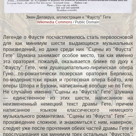
Эжен Делакруа, иллюстрация к "Фаусту" Гете
Wikimedia Сommons
/ Public Domain
Легенде о Фаусте посчастливилось стать первоосновой
для как минимум шести выдающихся музыкальных
произведений, но даже среди них "Сцены из "Фауста"
Гете" Шумана занимают особое место, так как именно
эта оратория, пожалуй, оказывается ближе по духу к
"Фаусту" Гете, чем душещипательно-лирическая опера
Гуно, по-романтически позерская оратория Берлиоза,
по-модернистски яркая и гротескная опера Бойто, или
оперы Шпора и Бузони, написанные вообще не по Гете.
Не случайно именно "Сцены из "Фауста" Гете" Шумана
— единственное из этих шести, написанное на
неизмененный немецкий текст драмы Гете, причем
написанное языком классического немецкого
музыкального романтизма. "Сцены из "Фауста" Гете" —
произведение сложное, и знакомиться с ним, наверное,
следует уже после прочтения обеих частей драмы Гете и
прослушивания как минимум трех остальных "Фаустов":