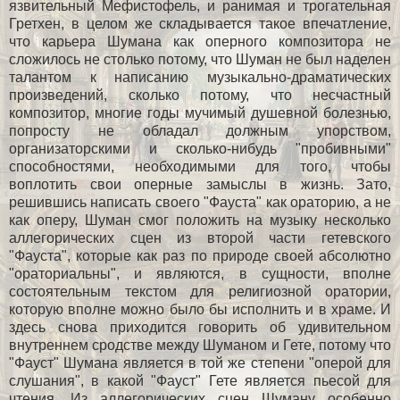
язвительный Мефистофель, и ранимая и трогательная
Гретхен, в целом же складывается такое впечатление,
что карьера Шумана как оперного композитора не
сложилось не столько потому, что Шуман не был наделен
талантом к написанию музыкально-драматических
произведений, сколько потому, что несчастный
композитор, многие годы мучимый душевной болезнью,
попросту не обладал должным упорством,
организаторскими и сколько-нибудь "пробивными"
способностями, необходимыми для того, чтобы
воплотить свои оперные замыслы в жизнь. Зато,
решившись написать своего "Фауста" как ораторию, а не
как оперу, Шуман смог положить на музыку несколько
аллегорических сцен из второй части гетевского
"Фауста", которые как раз по природе своей абсолютно
"ораториальны", и являются, в сущности, вполне
состоятельным текстом для религиозной оратории,
которую вполне можно было бы исполнить и в храме. И
здесь снова приходится говорить об удивительном
внутреннем сродстве между Шуманом и Гете, потому что
"Фауст" Шумана является в той же степени "оперой для
слушания", в какой "Фауст" Гете является пьесой для
чтения. Из аллегорических сцен Шуману особенно