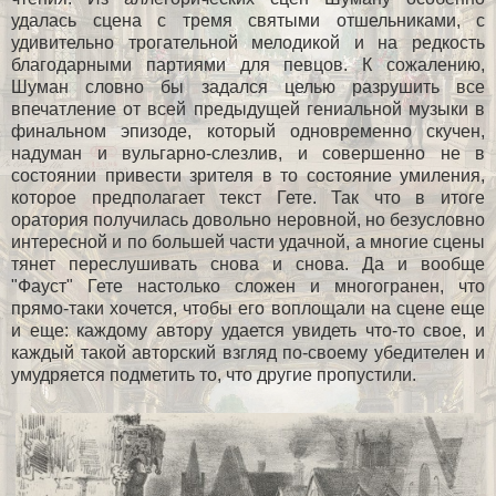
удалась сцена с тремя святыми отшельниками, с
удивительно трогательной мелодикой и на редкость
благодарными партиями для певцов. К сожалению,
Шуман словно бы задался целью разрушить все
впечатление от всей предыдущей гениальной музыки в
финальном эпизоде, который одновременно скучен,
надуман и вульгарно-слезлив, и совершенно не в
состоянии привести зрителя в то состояние умиления,
которое предполагает текст Гете. Так что в итоге
оратория получилась довольно неровной, но безусловно
интересной и по большей части удачной, а многие сцены
тянет переслушивать снова и снова. Да и вообще
"Фауст" Гете настолько сложен и многогранен, что
прямо-таки хочется, чтобы его воплощали на сцене еще
и еще: каждому автору удается увидеть что-то свое, и
каждый такой авторский взгляд по-своему убедителен и
умудряется подметить то, что другие пропустили.