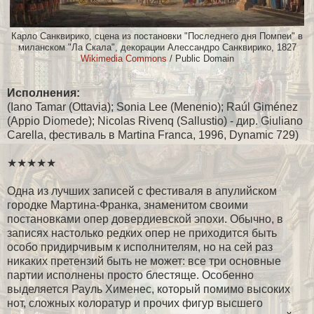
Карло Санквирико, сцена из постановки "Последнего дня Помпеи" в
миланском "Ла Скала", декорации Алессандро Санквирико, 1827
Wikimedia Сommons
/ Public Domain
Исполнения:
(Iano Tamar (Ottavia); Sonia Lee (Menenio); Raúl Giménez
(Appio Diomede); Nicolas Rivenq (Sallustio) - дир. Giuliano
Carella, фестиваль в Martina Franca, 1996, Dynamic 729)
★★★★★
Одна из лучших записей с фестиваля в апулийском
городке Мартина-Франка, знаменитом своими
постановками опер довердиевской эпохи. Обычно, в
записях настолько редких опер не приходится быть
особо придирчивым к исполнителям, но на сей раз
никаких претензий быть не может: все три основные
партии исполнены просто блестяще. Особенно
выделяется Рауль Хименес, который помимо высоких
нот, сложных колоратур и прочих фигур высшего