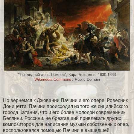
"Последний день Помпеи", Карл Брюллов, 1830-1833
Wikimedia Сommons
/ Public Domain
Но вернемся к Джованни Пачини и его опере. Ровесник
Доницетти, Пачини происходил из того же сицилийского
города Катания, что и его более молодой современник
Беллини. Россини, не брезгавший привлекать других
композиторов для написания музыки собственных опер,
воспользовался помощью Пачини в вышедшей