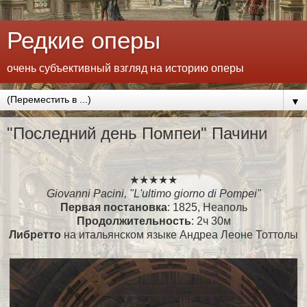
Редкие оперы
очень субъективный взгляд на историю оперы
▼
"Последний день Помпеи" Пачини
★★★★★
Giovanni Pacini, "
L'ultimo giorno di Pompei
"
Первая постановка
: 1825, Неаполь
Продолжительность
: 2ч 30м
Либретто
на итальянском языке Андреа Леоне Тоттолы