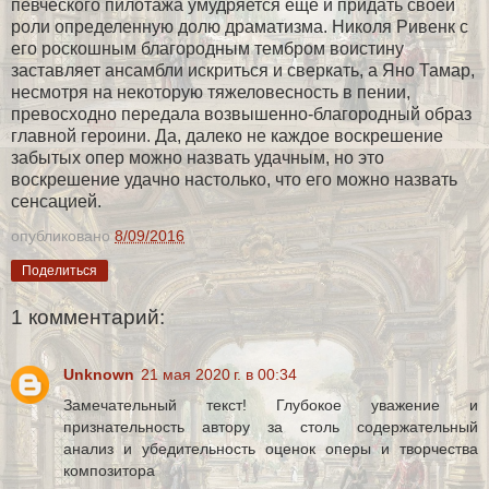
певческого пилотажа умудряется еще и придать своей
роли определенную долю драматизма. Николя Ривенк с
его роскошным благородным тембром воистину
заставляет ансамбли искриться и сверкать, а Яно Тамар,
несмотря на некоторую тяжеловесность в пении,
превосходно передала возвышенно-благородный образ
главной героини. Да, далеко не каждое воскрешение
забытых опер можно назвать удачным, но это
воскрешение удачно настолько, что его можно назвать
сенсацией.
опубликовано
8/09/2016
Поделиться
1 комментарий:
Unknown
21 мая 2020 г. в 00:34
Замечательный текст! Глубокое уважение и
признательность автору за столь содержательный
анализ и убедительность оценок оперы и творчества
композитора