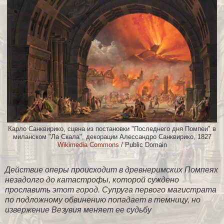
Карло Санквирико, сцена из постановки "Последнего дня Помпеи" в
миланском "Ла Скала", декорации Алессандро Санквирико, 1827
Wikimedia Сommons
/ Public Domain
Действие оперы происходит в древнеримских Помпеях
незадолго до катастрофы, которой суждено
прославить этот город. Супруга первого магистрата
по подложному обвинению попадает в темницу, но
извержение Везувия меняет ее судьбу