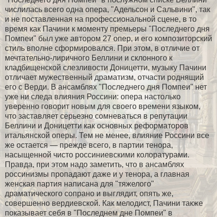
числилась всего одна опера, "Адельсон и Сальвини", так
и не поставленная на профессиональной сцене, в то
время как Пачини к моменту премьеры "Последнего дня
Помпеи" был уже автором 27 опер, и его композиторский
стиль вполне сформировался. При этом, в отличие от
мечтательно-лиричного Беллини и склонного к
кладбищенской слезливости Доницетти, музыку Пачини
отличает мужественный драматизм, отчасти роднящий
его с Верди. В ансамблях "Последнего дня Помпеи" нет
уже ни следа влияния Россини: опера настолько
уверенно говорит новым для своего времени языком,
что заставляет серьезно сомневаться в репутации
Беллини и Доницетти как основных реформаторов
итальянской оперы. Тем не менее, влияние Россини все
же остается — прежде всего, в партии тенора,
насыщенной чисто россиниевскими колоратурами.
Правда, при этом надо заметить, что в ансамблях
россинизмы пропадают даже и у тенора, а главная
женская партия написана для "тяжелого"
драматического сопрано и выглядит, опять же,
совершенно вердиевской. Как мелодист, Пачини также
показывает себя в "Последнем дне Помпеи" в