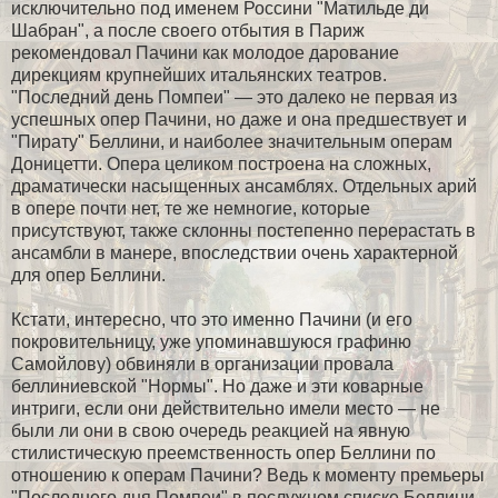
исключительно под именем Россини "Матильде ди
Шабран", а после своего отбытия в Париж
рекомендовал Пачини как молодое дарование
дирекциям крупнейших итальянских театров.
"Последний день Помпеи" — это далеко не первая из
успешных опер Пачини, но даже и она предшествует и
"Пирату" Беллини, и наиболее значительным операм
Доницетти. Опера целиком построена на сложных,
драматически насыщенных ансамблях. Отдельных арий
в опере почти нет, те же немногие, которые
присутствуют, также склонны постепенно перерастать в
ансамбли в манере, впоследствии очень характерной
для опер Беллини.
Кстати, интересно, что это именно Пачини (и его
покровительницу, уже упоминавшуюся графиню
Самойлову) обвиняли в организации провала
беллиниевской "Нормы". Но даже и эти коварные
интриги, если они действительно имели место — не
были ли они в свою очередь реакцией на явную
стилистическую преемственность опер Беллини по
отношению к операм Пачини? Ведь к моменту премьеры
"Последнего дня Помпеи" в послужном списке Беллини