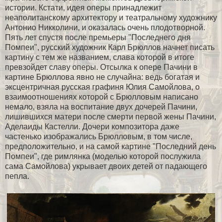
истории. Кстати, идея оперы принадлежит
неаполитанскому архитектору и театральному художнику
Антонио Никколини, и оказалась очень плодотворной.
Пять лет спустя после премьеры "Последнего дня
Помпеи", русский художник Карл Брюллов начнет писать
картину с тем же названием, слава которой в итоге
превзойдет славу оперы. Отсылка к опере Пачини в
картине Брюллова явно не случайна: ведь богатая и
эксцентричная русская графиня Юлия Самойлова, о
взаимоотношениях которой с Брюлловым написано
немало, взяла на воспитание двух дочерей Пачини,
лишившихся матери после смерти первой жены Пачини,
Аделаиды Кастелли. Дочери композитора даже
частенько изображались Брюлловым, в том числе,
предположительно, и на самой картине "Последний день
Помпеи", где римлянка (моделью которой послужила
сама Самойлова) укрывает двоих детей от падающего
пепла.