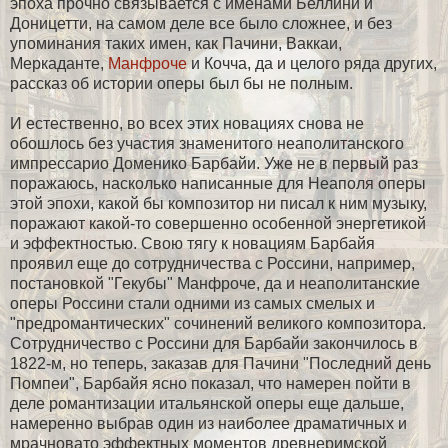
эпоха прочно связывается с именами Беллини и
Доницетти, на самом деле все было сложнее, и без
упоминания таких имен, как Пачини, Ваккаи,
Меркаданте,
Манфроче
и Кочча, да и целого ряда других,
рассказ об истории оперы был бы не полным.
И естественно, во всех этих новациях снова не
обошлось без участия знаменитого неаполитанского
импрессарио Доменико Барбайи. Уже не в первый раз
поражаюсь, насколько написанные для Неаполя оперы
этой эпохи, какой бы композитор ни писал к ним музыку,
поражают какой-то совершенно особенной энергетикой
и эффектностью. Свою тягу к новациям Барбайя
проявил еще до сотрудничества с Россини, например,
постановкой "Гекубы" Манфроче, да и неаполитанские
оперы Россини стали одними из самых смелых и
"предромантических" сочинений великого композитора.
Сотрудничество с Россини для Барбайи закончилось в
1822-м, но теперь, заказав для Пачини "Последний день
Помпеи", Барбайя ясно показал, что намерен пойти в
деле романтизации итальянской оперы еще дальше,
намеренно выбрав один из наиболее драматичных и
мрачновато эффектных моментов древнеримской