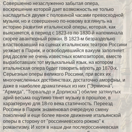
Совершенно незаслуженно забытая опера,
воскрешение которой дает возможность не только
насладиться двумя с половиной часами превосходной
музыки, но и совершенно по-новому взглянуть на
историю развития итальянской оперы, которая, как
выясняется, в период с 1823-го по 1830-й напоминала
скорее авантюрный роман. В 1823-м безраздельно
властвовавший на сценах итальянских театров Россини
уезжает в Париж, и освободившийся вакуум заполняет
ряд доселе не очень известных композиторов, вместе
выработавших тот музыкальный язык, на котором
итальянская опера будет говорить вплоть до 1870-х.
Серьезные оперы великого Россини, при всех их
многочисленных достоинствах, достаточно аморфны, и
даже в наиболее драматичных из них ("Эрмиона",
"Армида", "Торвальдо и Дорлиска") обилие затянутых
арий весьма ощутимо тянет музыку в прошлое, в
характерную для 18-го века статичность. Переезд
Россини в Париж знаменовал очередную смену
поколений и еще более явное движение итальянской
оперы в сторону от "россиниевского рококо" к
романтизму. И хотя в наши дни послероссиниевская