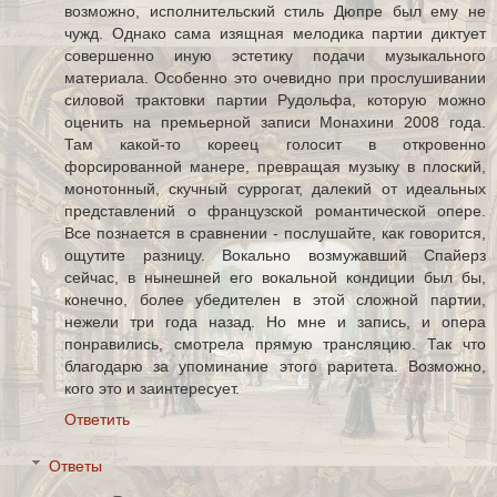
возможно, исполнительский стиль Дюпре был ему не
чужд. Однако сама изящная мелодика партии диктует
совершенно иную эстетику подачи музыкального
материала. Особенно это очевидно при прослушивании
силовой трактовки партии Рудольфа, которую можно
оценить на премьерной записи Монахини 2008 года.
Там какой-то кореец голосит в откровенно
форсированной манере, превращая музыку в плоский,
монотонный, скучный суррогат, далекий от идеальных
представлений о французской романтической опере.
Все познается в сравнении - послушайте, как говорится,
ощутите разницу. Вокально возмужавший Спайерз
сейчас, в нынешней его вокальной кондиции был бы,
конечно, более убедителен в этой сложной партии,
нежели три года назад. Но мне и запись, и опера
понравились, смотрела прямую трансляцию. Так что
благодарю за упоминание этого раритета. Возможно,
кого это и заинтересует.
Ответить
Ответы