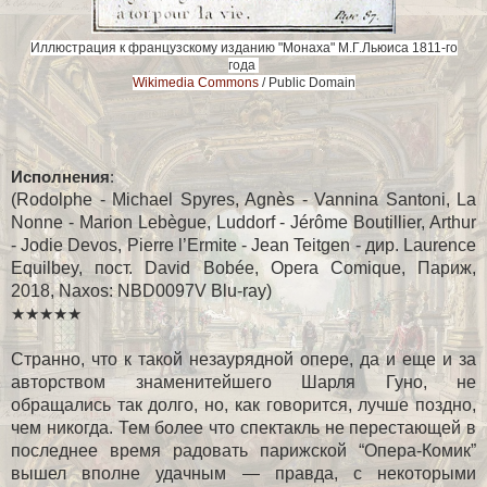
Иллюстрация к французскому изданию "Монаха" М.Г.Льюиса 1811-го
года
Wikimedia Сommons
/ Public Domain
Исполнения
:
(Rodolphe - Michael Spyres, Agnès - Vannina Santoni, La
Nonne - Marion Lebègue, Luddorf - Jérôme Boutillier, Arthur
- Jodie Devos, Pierre l’Ermite - Jean Teitgen - дир. Laurence
Equilbey, пост. David Bobée, Opera Comique, Париж,
2018, Naxos: NBD0097V Blu-ray)
★★★★★
Странно, что к такой незаурядной опере, да и еще и за
авторством знаменитейшего Шарля Гуно, не
обращались так долго, но, как говорится, лучше поздно,
чем никогда. Тем более что спектакль не перестающей в
последнее время радовать парижской “Опера-Комик”
вышел вполне удачным — правда, с некоторыми