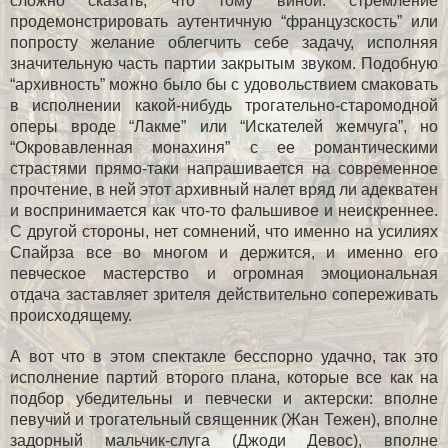
сложно сказать, что тому виной: стремление
продемонстрировать аутентичную “французскость” или
попросту желание облегчить себе задачу, исполняя
значительную часть партии закрытым звуком. Подобную
“архивность” можно было бы с удовольствием смаковать
в исполнении какой-нибудь трогательно-старомодной
оперы вроде “Лакме” или “Искателей жемчуга”, но
“Окровавленная монахиня” с ее романтическими
страстями прямо-таки напрашивается на современное
прочтение, в ней этот архивный налет вряд ли адекватен
и воспринимается как что-то фальшивое и неискреннее.
С другой стороны, нет сомнений, что именно на усилиях
Спайрза все во многом и держится, и именно его
певческое мастерство и огромная эмоциональная
отдача заставляет зрителя действительно сопереживать
происходящему.
А вот что в этом спектакле бесспорно удачно, так это
исполнение партий второго плана, которые все как на
подбор убедительны и певчески и актерски: вполне
певучий и трогательный священник (Жан Тежен), вполне
задорный мальчик-слуга (Джоди Девос), вполне