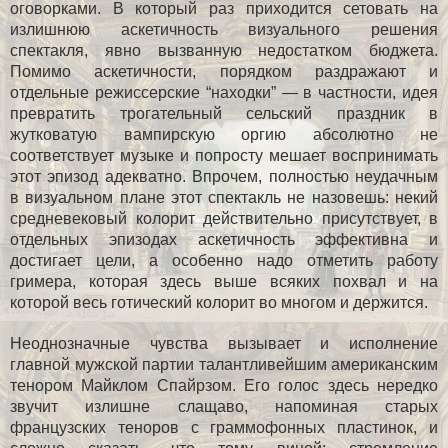
оговорками. В который раз приходится сетовать на
излишнюю аскетичность визуального решения
спектакля, явно вызванную недостатком бюджета.
Помимо аскетичности, порядком раздражают и
отдельные режиссерские “находки” — в частности, идея
превратить трогательный сельский праздник в
жутковатую вампирскую оргию абсолютно не
соответствует музыке и попросту мешает воспринимать
этот эпизод адекватно. Впрочем, полностью неудачным
в визуальном плане этот спектакль не назовешь: некий
средневековый колорит действительно присутствует, в
отдельных эпизодах аскетичность эффективна и
достигает цели, а особенно надо отметить работу
гримера, которая здесь выше всяких похвал и на
которой весь готический колорит во многом и держится.
Неоднозначные чувства вызывает и исполнение
главной мужской партии талантливейшим американским
тенором Майклом Спайрзом. Его голос здесь нередко
звучит излишне слащаво, напоминая старых
французских теноров с граммофонных пластинок, и