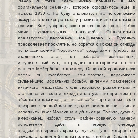
"тенор di forza" здесь нужно понимать в его
оригинальном значении, которое оформилось еще в
начале 1830-х. Не буду отвлекаться на исторические
экскурсы в обширную сферу развития исполнительской
техники, Вам, уверена, все прекрасно известно и без
моих утомительных пассажей. Относительно
драматургии персонажа все верно - Рудольф
преодолевает проклятие, но борется с Роком он отнюдь
не классическими "геройскими" средствами теноров из
итальянских опер, он избирает жертвенный,
искупительный путь, что роднит его с героями того же
раннего Мейербера, к примеру. Основной хронометраж
оперы он колеблется, сомневается, переживает
сильнейшую моральную борьбу, дилемму практически
античного масштаба, столь любимою романтиками -
столкновение воли индивида и фатума, но при этом он
абсолютно пассивен, он не способен противиться воле
призрака и данной клятве и, одновременно, не в силах
исполнить наказ Монахини и убить отца. Так что, думаю,
американец избрал столь рафинированную манеру
исполнения, дабы в первую очередь
продемонстрировать красоту музыки Гуно, которая не
звучала с парижской сцены полтора столетия. Заслонять