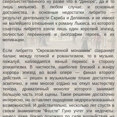
сверхъестественного ну разве что в “Диноре”, да и то
лишь мельком). В любом случае, и основные
достоинства, и основные недостатки либретто —
результат деятельности Скриба и Делавиня, и не имеют
ни малейшего отношения к роману Льюиса, из которого
соавторы либретто взяли лишь один короткий эпизод,
полностью переиначив и биографии героев, и их
мотивации.
Если либретто “Окровавленной монахини” сохраняет
баланс между готикой и романтизмом, то в музыке,
пожалуй, наблюдается явный перекос в сторону
романтизма. В частности, наиболее близкий к жанру
хоррора эпизод во всей опере — финал второго
действия — решен в музыкальном плане достаточно
аскетично, в нем многое отдано на откуп мастерству
тенора, драматичный монолог которого занимает
большую часть этой сцены. Такое решение достаточно
интересно, но оставляет ощущение недореализованных
возможностей. И действительно, несколько лет спустя в
своем знаменитом “Фаусте” Гуно учтет эти недочеты:
ничего даже близко похожего по силе воздействия на