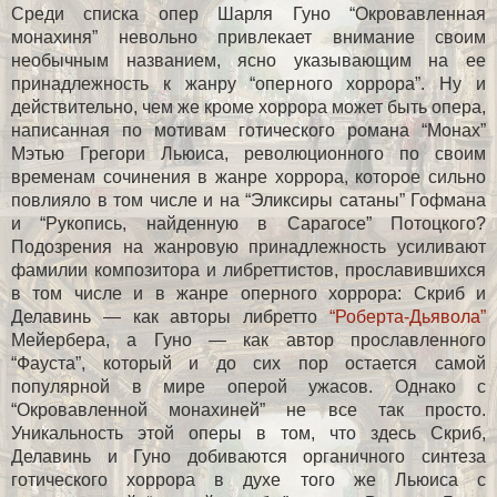
Среди списка опер Шарля Гуно “Окровавленная
монахиня” невольно привлекает внимание своим
необычным названием, ясно указывающим на ее
принадлежность к жанру “оперного хоррора”. Ну и
действительно, чем же кроме хоррора может быть опера,
написанная по мотивам готического романа “Монах”
Мэтью Грегори Льюиса, революционного по своим
временам сочинения в жанре хоррора, которое сильно
повлияло в том числе и на “Эликсиры сатаны” Гофмана
и “Рукопись, найденную в Сарагосе” Потоцкого?
Подозрения на жанровую принадлежность усиливают
фамилии композитора и либреттистов, прославившихся
в том числе и в жанре оперного хоррора: Скриб и
Делавинь — как авторы либретто
“Роберта-Дьявола”
Мейербера, а Гуно — как автор прославленного
“Фауста”, который и до сих пор остается самой
популярной в мире оперой ужасов. Однако с
“Окровавленной монахиней” не все так просто.
Уникальность этой оперы в том, что здесь Скриб,
Делавинь и Гуно добиваются органичного синтеза
готического хоррора в духе того же Льюиса с