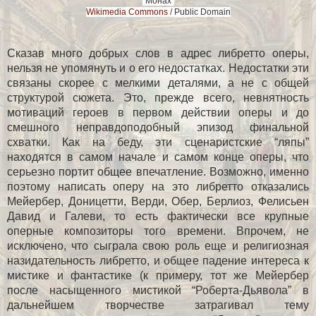
"Монах"
Wikimedia Сommons
/ Public Domain
Сказав много добрых слов в адрес либретто оперы,
нельзя не упомянуть и о его недостатках. Недостатки эти
связаны скорее с мелкими деталями, а не с общей
структурой сюжета. Это, прежде всего, невнятность
мотиваций героев в первом действии оперы и до
смешного неправдоподобный эпизод финальной
схватки. Как на беду, эти сценаристские “ляпы”
находятся в самом начале и самом конце оперы, что
серьезно портит общее впечатление. Возможно, именно
поэтому написать оперу на это либретто отказались
Мейербер, Доницетти, Верди, Обер, Берлиоз, Фелисьен
Давид и Галеви, то есть фактически все крупные
оперные композиторы того времени. Впрочем, не
исключено, что сыграла свою роль еще и религиозная
назидательность либретто, и общее падение интереса к
мистике и фантастике (к примеру, тот же Мейербер
после насыщенного мистикой “Роберта-Дьявола” в
дальнейшем творчестве затрагивал тему