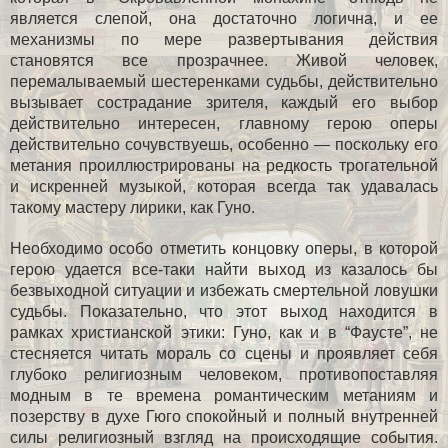
является слепой, она достаточно логична, и ее
механизмы по мере развертывания действия
становятся все прозрачнее. Живой человек,
перемалываемый шестеренками судьбы, действительно
вызывает сострадание зрителя, каждый его выбор
действительно интересен, главному герою оперы
действительно сочувствуешь, особенно — поскольку его
метания проиллюстрированы на редкость трогательной
и искренней музыкой, которая всегда так удавалась
такому мастеру лирики, как Гуно.
Необходимо особо отметить концовку оперы, в которой
герою удается все-таки найти выход из казалось бы
безвыходной ситуации и избежать смертельной ловушки
судьбы. Показательно, что этот выход находится в
рамках христианской этики: Гуно, как и в “Фаусте”, не
стесняется читать мораль со сцены и проявляет себя
глубоко религиозным человеком, противопоставляя
модным в те времена романтическим метаниям и
позерству в духе Гюго спокойный и полный внутренней
силы религиозный взгляд на происходящие события.