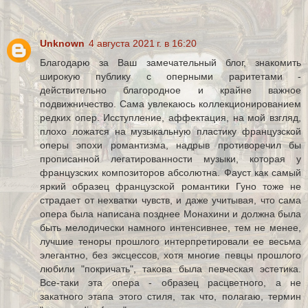
Unknown
4 августа 2021 г. в 16:20
Благодарю за Ваш замечательный блог, знакомить
широкую публику с оперными раритетами -
действительно благородное и крайне важное
подвижничество. Сама увлекаюсь коллекционированием
редких опер. Исступление, аффектация, на мой взгляд,
плохо ложатся на музыкальную пластику французской
оперы эпохи романтизма, надрыв противоречил бы
прописанной легатированности музыки, которая у
французских композиторов абсолютна. Фауст как самый
яркий образец французской романтики Гуно тоже не
страдает от нехватки чувств, и даже учитывая, что сама
опера была написана позднее Монахини и должна была
быть мелодически намного интенсивнее, тем не менее,
лучшие теноры прошлого интерпретировали ее весьма
элегантно, без эксцессов, хотя многие певцы прошлого
любили "покричать", такова была певческая эстетика.
Все-таки эта опера - образец расцветного, а не
закатного этапа этого стиля, так что, полагаю, термин