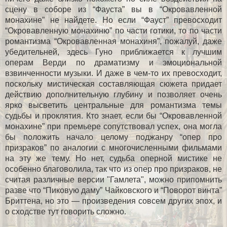
сцену в соборе из “Фауста” вы в “Окровавленной
монахине” не найдете. Но если “Фауст” превосходит
“Окровавленную монахиню” по части готики, то по части
романтизма “Окровавленная монахиня”, пожалуй, даже
убедительней, здесь Гуно приближается к лучшим
операм Верди по драматизму и эмоциональной
взвинченности музыки. И даже в чем-то их превосходит,
поскольку мистическая составляющая сюжета придает
действию дополнительную глубину и позволяет очень
ярко высветить центральные для романтизма темы
судьбы и проклятия. Кто знает, если бы “Окровавленной
монахине” при премьере сопутствовал успех, она могла
бы положить начало целому поджанру “опер про
призраков” по аналогии с многочисленными фильмами
на эту же тему. Но нет, судьба оперной мистике не
особенно благоволила, так что из опер про призраков, не
считая различные версии "Гамлета", можно припомнить
разве что “Пиковую даму” Чайковского и “Поворот винта”
Бриттена, но это — произведения совсем других эпох, и
о сходстве тут говорить сложно.