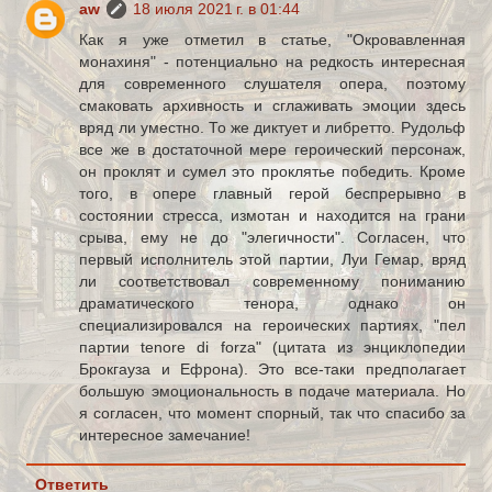
aw
18 июля 2021 г. в 01:44
Как я уже отметил в статье, "Окровавленная
монахиня" - потенциально на редкость интересная
для современного слушателя опера, поэтому
смаковать архивность и сглаживать эмоции здесь
вряд ли уместно. То же диктует и либретто. Рудольф
все же в достаточной мере героический персонаж,
он проклят и сумел это проклятье победить. Кроме
того, в опере главный герой беспрерывно в
состоянии стресса, измотан и находится на грани
срыва, ему не до "элегичности". Согласен, что
первый исполнитель этой партии, Луи Гемар, вряд
ли соответствовал современному пониманию
драматического тенора, однако он
специализировался на героических партиях, "пел
партии tenore di forza" (цитата из энциклопедии
Брокгауза и Ефрона). Это все-таки предполагает
большую эмоциональность в подаче материала. Но
я согласен, что момент спорный, так что спасибо за
интересное замечание!
Ответить