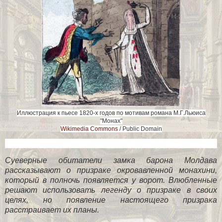
Иллюстрация к пьесе 1820-х годов по мотивам романа М.Г.Льюиса
"Монах"
Wikimedia Сommons
/ Public Domain
Суеверные обитатели замка барона Молдава
рассказывают о призраке окровавленной монахини,
который в полночь появляется у ворот. Влюбленные
решают использовать легенду о призраке в своих
целях, но появление настоящего призрака
расстраивает их планы.