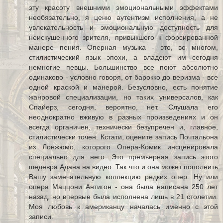
эту красоту внешними эмоциональными эффектами
необязательно, я ценю аутентизм исполнения, а не
увлекательность и эмоциональную доступность для
неискушенного зрителя, привыкшего к форсированной
манере пения. Оперная музыка - это, во многом,
стилистический язык эпохи, а владеют им сегодня
немногие певцы. Большинство все поют абсолютно
одинаково - условно говоря, от барокко до веризма - все
одной краской и манерой. Безусловно, есть понятие
жанровой специализации, но таких универсалов, как
Спайерз, сегодня, вероятно, нет. Слушала его
неоднократно вживую в разных произведениях и он
всегда органичен, технически безупречен и, главное,
стилистически точен. Кстати, оцените запись Почтальона
из Лонжюмо, которого Опера-Комик инсценировала
специально для него. Это премьерная запись этого
шедевра Адана на видео. Так что и она может пополнить
Вашу замечательную коллекцию редких опер. Ну или
опера Маццони Антигон - она была написана 250 лет
назад, но впервые была исполнена лишь в 21 столетии.
Моя любовь к американцу началась именно с этой
записи.