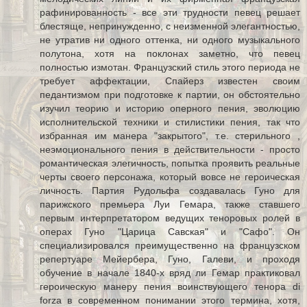
рафинированность - все эти трудности певец решает
блестяще, непринужденно, с неизменной элегантностью,
не утратив ни одного оттенка, ни одного музыкального
полутона, хотя на поклонах заметно, что певец
полностью измотан. Французский стиль этого периода не
требует аффектации, Спайерз известен своим
педантизмом при подготовке к партии, он обстоятельно
изучил теорию и историю оперного пения, эволюцию
исполнительской техники и стилистики пения, так что
избранная им манера "закрытого", т.е. стерильного ,
неэмоционального пения в действительности - просто
романтическая элегичность, попытка проявить реальные
черты своего персонажа, который вовсе не героическая
личность. Партия Рудольфа создавалась Гуно для
парижского премьера Луи Гемара, также ставшего
первым интерпретатором ведущих теноровых ролей в
операх Гуно "Царица Савская" и "Сафо". Он
специализировался преимущественно на французском
репертуаре Мейербера, Гуно, Галеви, и проходя
обучение в начале 1840-х вряд ли Гемар практиковал
героическую манеру пения воинствующего тенора di
forza в современном понимании этого термина, хотя,