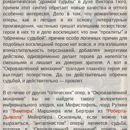
романтической “драмой судьбы” в духе Виктора Гюго,
причем этот синтез обретает новые качества и оттого
особенно интересен. Дело в том, что романтические
оперы, как и легшие в их основу литературные
произведения, частенько грешат излишним позерством:
герои в них то и дело восклицают, что они “прокляты” и
“обречены судьбой”, причем особо логичных причин для
подобных восклицаний порою нет вовсе, и эта излишняя
впечатлительность персонажей, добавляя энергетики
действию, одновременно делает героев до нелепости
смешными и лишает их доверия зрителя. А вот в
“Окровавленной монахине” трагедия главного героя не
выглядит позерством. Да, он действительно обречен
судьбой, и действительно — проклят.
В отличие от других “готических” опер, в “Окровавленной
монахине” вы не найдете такого колоритного
инфернального злодея, как Мефистофель, лорд Рутвен
из
“Вампира”
Маршнера или Бертран из
“Роберта-
Дьявола”
Мейербера. Основным, если можно так
выразиться, “антагонистом” оперы является судьба,
которая в “Окровавленной монахине” отнюдь не