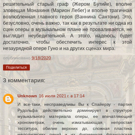
решительный старый граф (Жером Бутийе), вполне
зловещая Монахиня (Марион Лебег) и вполне трагичная
возлюбленная главного героя (Ваннина Сантони). Это,
безусловно, очень важно, так как в результате ни одна из
сцен оперы в музыкальном плане не проваливается, не
выглядит неубедительной. А этого, надеюсь, будет
достаточно, чтобы обеспечить интерес к этой
незаурядной опере Гуно и на других сценах мира.
опубликовано
9/18/2020
Поделиться
3 комментария:
Unknown
16 июля 2021 г. в 17:14
И все-таки, несправедливы Вы к Спайерзу - партия
Рудольфа действительно доминирует в структуре
музыкального материала оперы, ее впечатляющий
хронометраж, очень изматывающая, непростая
тесситура, обилие верхних до, сложная пластика
мелодических линий и их фирменная французская