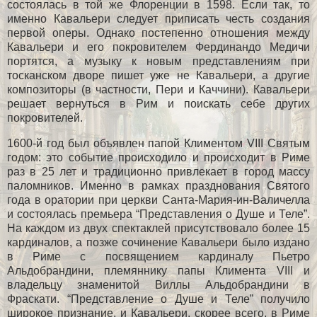
состоялась в той же Флоренции в 1598. Если так, то
именно Кавальери следует приписать честь создания
первой оперы. Однако постепенно отношения между
Кавальери и его покровителем Фердинандо Медичи
портятся, а музыку к новым представлениям при
тосканском дворе пишет уже не Кавальери, а другие
композиторы (в частности, Пери и Каччини). Кавальери
решает вернуться в Рим и поискать себе других
покровителей.
1600-й год был объявлен папой Климентом VIII Святым
годом: это событие происходило и происходит в Риме
раз в 25 лет и традиционно привлекает в город массу
паломников. Именно в рамках празднования Святого
года в оратории при церкви Санта-Мария-ин-Валичелла
и состоялась премьера “Представления о Душе и Теле”.
На каждом из двух спектаклей присутствовало более 15
кардиналов, а позже сочинение Кавальери было издано
в Риме с посвящением кардиналу Пьетро
Альдобрандини, племяннику папы Климента VIII и
владельцу знаменитой Виллы Альдобрандини в
Фраскати. “Представление о Душе и Теле” получило
широкое признание, и Кавальери, скорее всего, в Риме