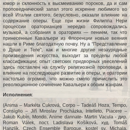
юмор и склонность к высмеиванию пороков, да и сам
проповеднический запал этого искренне любимого во
всей Италии святого, безусловно, оказали влияние на
содержание оперы. Еще при жизни Филиппа Нери
процессии ораторианцев нередко сопровождались
музыкой, а собрания в ораториях — пением, так что
принесенные Кавальери из Флоренции новые веяния
нашли в Риме благодатную почву. Ну а “Представление
о Душе и Теле”, как и многие другие незаурядные
произведения искусства, выходит за пределы любой
классификации: опыт светских придворных увеселений
здесь поставлен на службу религиозной проповеди, а
влияние на последующее развитие и оперы, и оратории
настолько огромно, что можно смело причислить это
революционное сочинение Кавальери к обоим жанрам.
Исполнения
:
(Anima – Markéta Cukrová, Corpo – Tadeáš Hoza, Tempo,
Consiglio – Jiří Miroslav Procházka, Intelleto, Piacere –
Jakub Kubín, Mondo, Anime dannate- Martin Vacula - дир.
Roman Válek, пост. Ladislava Košíková, худ. Tomáš
Hanzlík, Czech Ensemble Baroque, kostel sv. Michala,