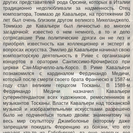
других представителей рода Орсини, которых в Италии
традиционно недолюбливали за надменность. Отец
композитора, Томмазо де Кавальери, на протяжении 30
лет был очень близким другом великого Микеланджело.
Томмазо де Кавальери был личностью во многом
загадочной: известно о нем немного, в то и дело
сотрясавшие Рим политические дрязги он не лез и
приобрел известность как коллекционер и эксперт в
вопросах искусства. Эмилио де Кавальери начинал свою
композиторскую деятельность в Риме с организации
концертов в оратории Сантиссимо-Крочифиссо при
церкви Сан-Марчелло-аль-Корсо. В Риме Кавальери
познакомился с кардиналом Фердинандо Медичи,
который после смерти своего брата Франческо в 1587-м
году стал великим герцогом Тосканы. В 1588-м
Фердинандо Медичи назначил Кавальери
суперинтендантом всех художников, ремесленников и
музыкантов Тосканы. Власти Кавальери над тосканской
музыкой и изобразительными искусствами разрешено
было не подчиняться только двоим: знаменитому на
весь мир скульптору Джамболонье (которому даже
запрещали покидать Флоренцию из боязни, что его
украдет кто-то из Габсбургов), да еще золотых дел