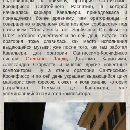
ораторианцам: к примеру, оратория Сантиссимо-
Крочифиссо (Святейшего Распятия), в которой
начиналась карьера Кавальери, принадлежала и
принадлежит более древнему, чем ораторианцы, и
совершенно отдельному религиозному сообществу под
названием “Confraternita del Santissimo Crocifisso in
Urbe”, которое существует и по сей день. Кстати, эта
оратория тоже славилась как место исполнения
выдающейся музыки: уже после того, как там работал
Кавальери, для оратории Сантиссимо-Крочифиссо
писали
Стефано Ланди
, Джакомо Кариссими,
Алессандро Скарлатти и многие другие известные
композиторы. Ну а стены оратории Сантиссимо-
Крочифиссо и по сей день украшает выдающийся цикл
маньеристских фресок, сюжет и композицию которых
разработал... Томмазо де Кавальери, уже
упоминавшийся нами отец композитора.