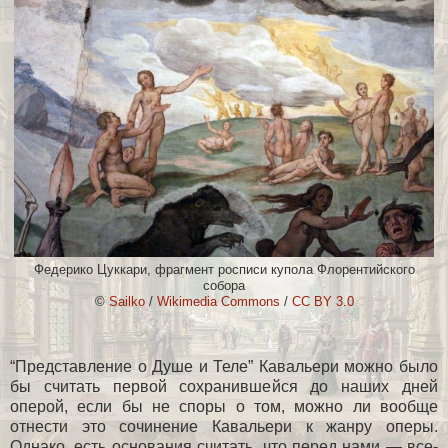
Федерико Цуккари, фрагмент росписи купола Флорентийского
собора
©
Sailko
/
Wikimedia Сommons
/
CC BY 3.0
“Представление о Душе и Теле” Кавальери можно было
бы считать первой сохранившейся до наших дней
оперой, если бы не споры о том, можно ли вообще
отнести это сочинение Кавальери к жанру оперы.
Однако, есть основания считать, что перед нами — все-