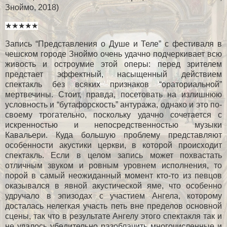
Зноймо, 2018)
★★★★★
Запись “Представления о Душе и Теле” с фестиваля в
чешском городе Зноймо очень удачно подчеркивает всю
живость и остроумие этой оперы: перед зрителем
предстает эффектный, насыщенный действием
спектакль без всяких признаков “ораториальной”
мертвечины. Стоит, правда, посетовать на излишнюю
условность и “бутафорскость” антуража, однако и это по-
своему трогательно, поскольку удачно сочетается с
искренностью и непосредственностью музыки
Кавальери. Куда большую проблему представляют
особенности акустики церкви, в которой происходит
спектакль. Если в целом запись может похвастать
отличным звуком и ровным уровнем исполнения, то
порой в самый неожиданный момент кто-то из певцов
оказывался в явной акустической яме, что особенно
удручало в эпизодах с участием Ангела, которому
досталась нелегкая участь петь вне пределов основной
сцены, так что в результате Ангелу этого спектакля так и
не удалось убедительно разоблачить многочисленные и