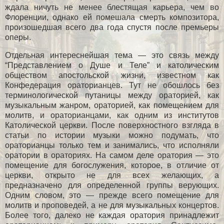
ждала ничуть не менее блестящая карьера, чем во
Флоренции, однако ей помешала смерть композитора,
произошедшая всего два года спустя после премьеры
оперы.
Отдельная интереснейшая тема — это связь между
“Представлением о Душе и Теле” и католическим
обществом апостольской жизни, известном как
Конфедерация ораторианцев. Тут не обошлось без
терминологической путаницы между ораторией, как
музыкальным жанром, ораторией, как помещением для
молитв, и ораторианцами, как одним из институтов
Католической церкви. После поверхностного взгляда в
статьи по истории музыки можно подумать, что
ораторианцы только тем и занимались, что исполняли
оратории в ораториях. На самом деле оратория — это
помещение для богослужения, которое, в отличие от
церкви, открыто не для всех желающих, а
предназначено для определенной группы верующих.
Одним словом, это — прежде всего помещение для
молитв и проповедей, а не для музыкальных концертов.
Более того, далеко не каждая оратория принадлежит