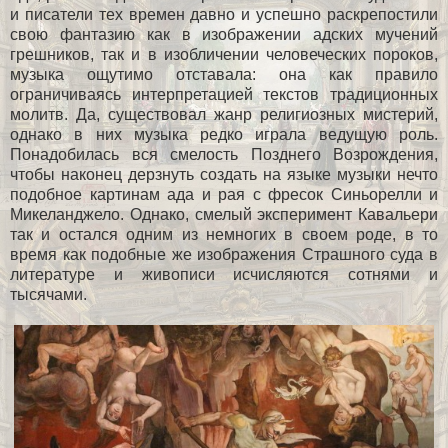
и писатели тех времен давно и успешно раскрепостили
свою фантазию как в изображении адских мучений
грешников, так и в изобличении человеческих пороков,
музыка ощутимо отставала: она как правило
ограничиваясь интерпретацией текстов традиционных
молитв. Да, существовал жанр религиозных мистерий,
однако в них музыка редко играла ведущую роль.
Понадобилась вся смелость Позднего Возрождения,
чтобы наконец дерзнуть создать на языке музыки нечто
подобное картинам ада и рая с фресок Синьорелли и
Микеланджело. Однако, смелый эксперимент Кавальери
так и остался одним из немногих в своем роде, в то
время как подобные же изображения Страшного суда в
литературе и живописи исчисляются сотнями и
тысячами.