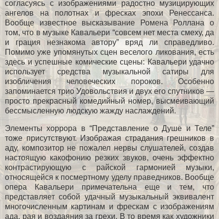
согласуясь с изображениями радостно музицирующих
ангелов на полотнах и фресках эпохи Ренессанса.
Вообще известное высказывание Ромена Роллана о
том, что в музыке Кавальери “совсем нет места смеху, да
и грация незнакома автору” вряд ли справедливо.
Помимо уже упомянутых сцен веселого ликования, есть
здесь и успешные комические сцены: Кавальери удачно
использует средства музыкальной сатиры для
изобличения человеческих пороков. Особенно
запоминается трио Удовольствия и двух его спутников —
просто прекрасный комедийный номер, высмеивающий
бессмысленную людскую жажду наслаждений.
Элементы хоррора в “Представление о Душе и Теле”
тоже присутствуют. Изображая страдания грешников в
аду, композитор не пожалел нервы слушателей, создав
настоящую какофонию резких звуков, очень эффектно
контрастирующую с райской гармонией музыки,
относящейся к посмертному уделу праведников. Вообще
опера Кавальери примечательна еще и тем, что
представляет собой удачный музыкальный эквивалент
многочисленным картинам и фрескам с изображениям
ада, рая и воздаяния за грехи. В то время как художники