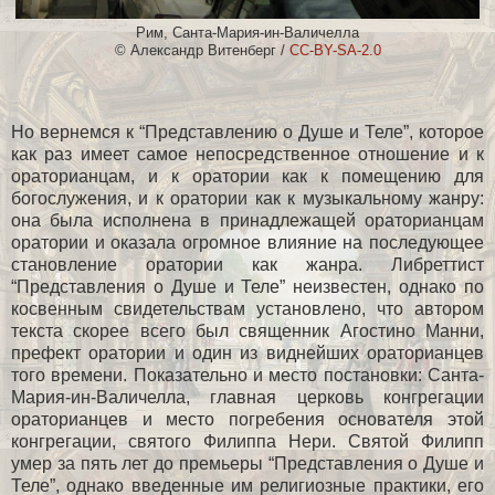
Рим, Санта-Мария-ин-Валичелла
© Александр Витенберг /
CC-BY-SA-2.0
Но вернемся к “Представлению о Душе и Теле”, которое
как раз имеет самое непосредственное отношение и к
ораторианцам, и к оратории как к помещению для
богослужения, и к оратории как к музыкальному жанру:
она была исполнена в принадлежащей ораторианцам
оратории и оказала огромное влияние на последующее
становление оратории как жанра. Либреттист
“Представления о Душе и Теле” неизвестен, однако по
косвенным свидетельствам установлено, что автором
текста скорее всего был священник Агостино Манни,
префект оратории и один из виднейших ораторианцев
того времени. Показательно и место постановки: Санта-
Мария-ин-Валичелла, главная церковь конгрегации
ораторианцев и место погребения основателя этой
конгрегации, святого Филиппа Нери. Святой Филипп
умер за пять лет до премьеры “Представления о Душе и
Теле”, однако введенные им религиозные практики, его