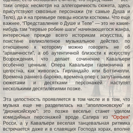
таки опера: несмотря на аллегоричность сюжета, здесь
присутствуют сквозные персонажи (те самые Душа и
Тело), да и на премьере певцы носили костюмы. Что еще
важнее, “Представление о Душе и Теле” — это не какие-
нибудь там “первые робкие шаги” начинающегося жанра,
интересные прежде всего историкам искусства, а
поистине великолепное музыкальное действо, по
отношению к которому можно говорить не об
“архаичности”, а об аутентичной близости к искусству
Возрождения, что делает сочинение Кавальери
особенно ценным. Опера Кавальери гармонична и
целостна, как живопись Гирландайо или Боттичелли.
Времена раннего барокко, времена опер с запутанными
сюжетами и десятками персонажей наступят
несколькими десятилетиями позже.
Эта целостность проявляется в том числе и в том, что
музыка еще не разделилась на “аполлоновскую” и
“дионисийскую”: это позже веселье станет уделом
комедийных персонажей вроде Сатира из
“Орфея”
Росси, а у Кавальери веселая танцевальная ритмика
встречается даже и в славящих Господа хорах, вполне