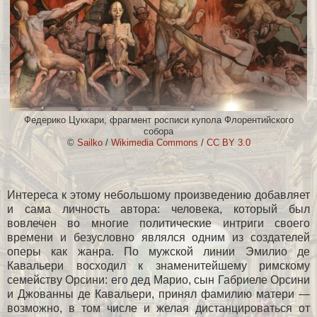
Федерико Цуккари, фрагмент росписи купола Флорентийского
собора
©
Sailko
/
Wikimedia Сommons
/
CC BY 3.0
Интереса к этому небольшому произведению добавляет
и сама личность автора: человека, который был
вовлечен во многие политические интриги своего
времени и безусловно являлся одним из создателей
оперы как жанра. По мужской линии Эмилио де
Кавальери восходил к знаменитейшему римскому
семейству Орсини: его дед Марио, сын Габриеле Орсини
и Джованны де Кавальери, принял фамилию матери —
возможно, в том числе и желая дистанцироваться от