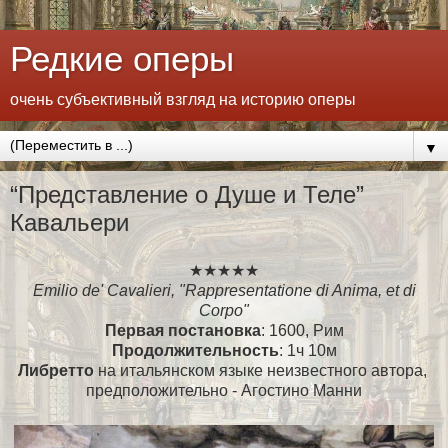
Редкие оперы
очень субъективный взгляд на историю оперы
▼
“Представление о Душе и Теле”
Кавальери
★★★★★
Emilio de' Cavalieri, "Rappresentatione di Anima, et di
Corpo"
Первая постановка
: 1600, Рим
Продолжительность
: 1ч 10м
Либретто
на итальянском языке неизвестного автора,
предположительно - Агостино Манни