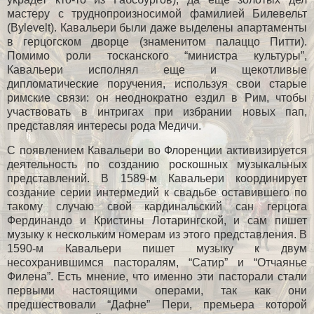
мастеру с труднопроизносимой фамилией Билевельт
(Bylevelt). Кавальери были даже выделены апартаменты
в герцогском дворце (знаменитом палаццо Питти).
Помимо роли тосканского “министра культуры”,
Кавальери исполнял еще и щекотливые
дипломатические поручения, используя свои старые
римские связи: он неоднократно ездил в Рим, чтобы
участвовать в интригах при избрании новых пап,
представляя интересы рода Медичи.
С появлением Кавальери во Флоренции активизируется
деятельность по созданию роскошных музыкальных
представлений. В 1589-м Кавальери координирует
создание серии интермедий к свадьбе оставившего по
такому случаю свой кардинальский сан герцога
Фердинандо и Кристины Лотарингской, и сам пишет
музыку к нескольким номерам из этого представления. В
1590-м Кавальери пишет музыку к двум
несохранившимся пасторалям, “Сатир” и “Отчаянье
Филена”. Есть мнение, что именно эти пасторали стали
первыми настоящими операми, так как они
предшествовали “Дафне” Пери, премьера которой